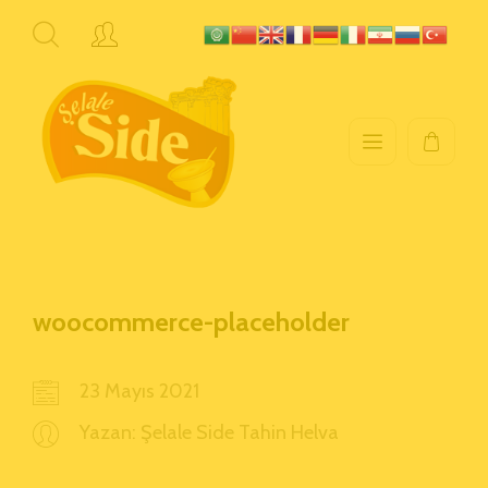
woocommerce-placeholder
23 Mayıs 2021
Yazan:
Şelale Side Tahin Helva