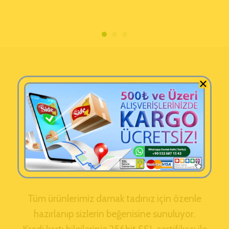
Tüm ürünlerimiz damak tadınız için özenle
hazırlanıp sizlerin beğenisine sunuluyor.