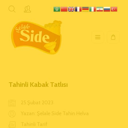
Tahinli Kabak Tatlısı
25 Şubat 2023
Yazan:
Şelale Side Tahin Helva
Tahinli Tarif