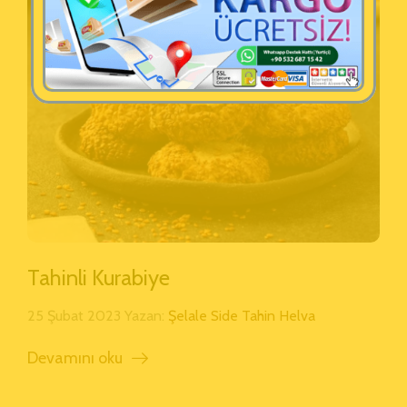
Tahinli Kurabiye
25 Şubat 2023 Yazan:
Şelale Side Tahin Helva
Devamını oku