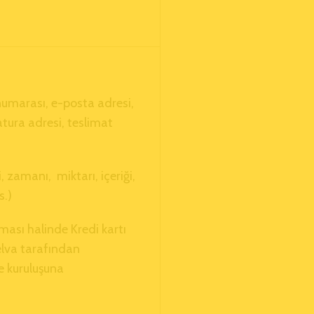
 numarası, e-posta adresi,
fatura adresi, teslimat
hi, zamanı, miktarı, içeriği,
s.)
ılması halinde Kredi kartı
Helva tarafından
e kuruluşuna