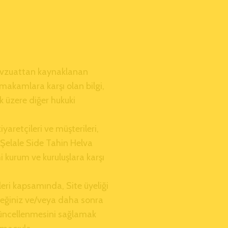
 mevzuattan kaynaklanan
 makamlara karşı olan bilgi,
k üzere diğer hukuki
aretçileri ve müşterileri,
e Şelale Side Tahin Helva
 kurum ve kuruluşlara karşı
leri kapsamında, Site üyeliği
ceğiniz ve/veya daha sonra
e güncellenmesini sağlamak