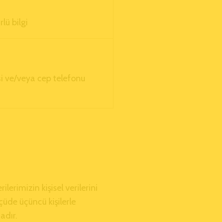
lü bilgi
esi ve/veya cep telefonu
erimizin kişisel verilerini
üde üçüncü kişilerle
adır.