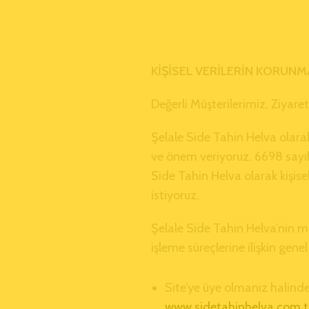
KİŞİSEL VERİLERİN KORUNMAS
Değerli Müşterilerimiz, Ziyare
Şelale Side Tahin Helva olarak
ve önem veriyoruz. 6698 sayılı
Side Tahin Helva olarak kişisel
istiyoruz.
Şelale Side Tahin Helva’nin m
işleme süreçlerine ilişkin gen
Site’ye üye olmanız halinde,
www.sidetahinhelva.com.tr/