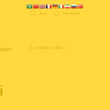
Ara
Hesabım
0,00
₺
/ 0 Ürün
letişim
i