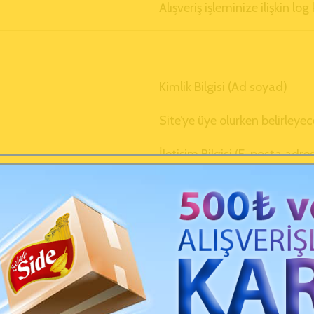
Alışveriş işleminize ilişkin log
Kimlik Bilgisi (Ad soyad)
Site’ye üye olurken belirleyec
İletişim Bilgisi (E-posta adre
numarası)
Adres bilginiz (gelecek sipar
amacıyla adres bilginizi ka
Doğum tarihi ve cinsiyet bilg
paylaşmayı tercih etmeniz h