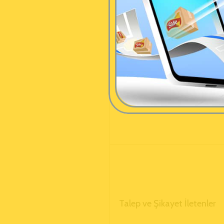
Talep ve Şikayet İletenler