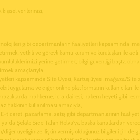
işisel verilerinizi,
Teknolojileri gibi departmanların faaliyetleri kapsamında,
tirmek, yetkili ve görevli kamu kurum ve kuruluşları ile adli
ükümlülüklerimizi yerine getirmek, bilgi güvenliği başta olma
tirmek amaçlarıyla
tleri kapsamında Site Üyesi, Kartuş üyesi, mağaza/Site ziy
mobil uygulama ve diğer online platformların kullanıcıları il
azlıklarda mahkeme, icra dairesi, hakem heyeti gibi resmi
iraz hakkının kullanılması amacıyla,
 E-ticaret, pazarlama, satış gibi departmanlarının faaliyet
ri ya da Şelale Side Tahin Helva’ya başka kanallardan vere
zin/diğer üyeliğinize ilişkin vermiş olduğunuz bilgiler için d