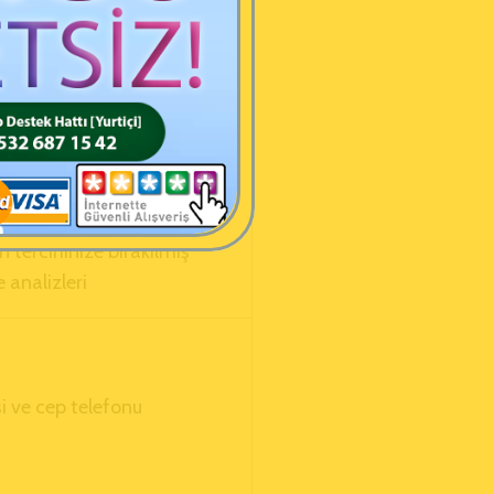
g kayıtlarınız
itesinden konum verinizi
alinde),
 siparişler, tarihleri, zamanı
 bilgileri, ödeme şekli gibi
 tercihinize bırakılmış
 analizleri
si ve cep telefonu