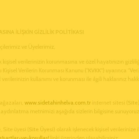
INA İLİŞKİN GİZLİLİK POLİTİKASI
tçilerimiz ve Üyelerimiz,
 kişisel verilerinizin korunmasına ve özel hayatınızın gizli
 Kişisel Verilerin Korunması Kanunu (“
KVKK
“) uyarınca “Ver
 verilerinizin kullanımı ve korunması ile ilgili haklarınız hak
ağazaları,
www.sidetahinhelva.com.tr
internet sitesi (
Site
el aydınlatma metnimizi aşağıda sizlerin bilgisine sunuyoruz
 Site üyesi (
Site Üyesi
) olarak işlenecek kişisel verileriniz
sartlar-ve-kosullar/
linki üzerinden ulaşabilirsiniz.