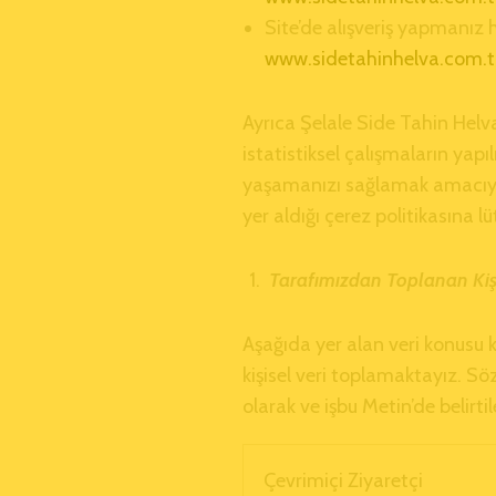
Site’de alışveriş yapmanız 
www.sidetahinhelva.com.tr
Ayrıca Şelale Side Tahin Helva
istatistiksel çalışmaların yap
yaşamanızı sağlamak amacıyla m
yer aldığı çerez politikasına l
Tarafımızdan Toplanan Kişis
Aşağıda yer alan veri konusu k
kişisel veri toplamaktayız. Söz
olarak ve işbu Metin’de belirt
Çevrimiçi Ziyaretçi