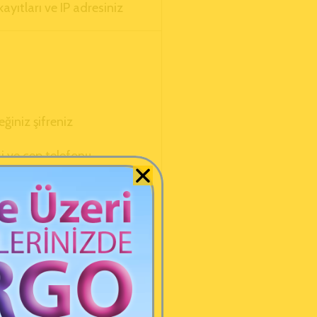
 kayıtları ve IP adresiniz
eğiniz şifreniz
si ve cep telefonu
işlerde de kullanmak
ydetmeniz halinde)
isi (opsiyonel olarak
alinde)