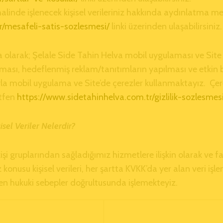
halinde işlenecek kişisel verileriniz hakkında aydınlatma m
/mesafeli-satis-sozlesmesi/
linki üzerinden ulaşabilirsiniz.
 olarak; Şelale Side Tahin Helva mobil uygulaması ve Site k
ılması, hedeflenmiş reklam/tanıtımların yapılması ve etkin 
obil uygulama ve Site’de çerezler kullanmaktayız. Çerezlerl
ütfen
https://www.sidetahinhelva.com.tr/gizlilik-sozlesmesi
el Veriler Nelerdir?
işi gruplarından sağladığımız hizmetlere ilişkin olarak ve 
 konusu kişisel verileri, her şartta KVKK’da yer alan veri işl
ilen hukuki sebepler doğrultusunda işlemekteyiz.