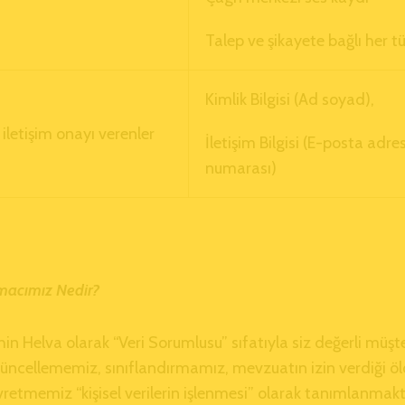
Talep ve şikayete bağlı her tür
Kimlik Bilgisi (Ad soyad),
 iletişim onayı verenler
İletişim Bilgisi (E-posta adr
numarası)
Amacımız Nedir?
 Helva olarak “Veri Sorumlusu” sıfatıyla siz değerli müşteril
cellememiz, sınıflandırmamız, mevzuatın izin verdiği ölç
etmemiz “kişisel verilerin işlenmesi” olarak tanımlanmakt