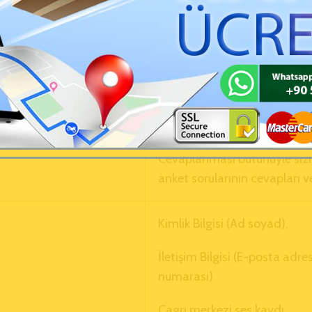
Siteyi kullanımınıza ilişkin lo
Lokasyon veriniz (İnternet s
paylaşmayı tercih etmeniz h
Sipariş bilgileriniz (Verdiğiniz
ve miktarı, sipariş içeriği ürün
sipariş bilgileriniz)
Cevaplanması bütünüyle sizin
anket sorularının cevapları ve
Kimlik Bilgisi (Ad soyad),
İletişim Bilgisi (E-posta adre
numarası)
Çagrı merkezi ses kaydı