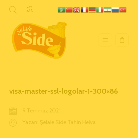
visa-master-ssl-logolar-1-300×86
9 Temmuz 2021
Yazan:
Şelale Side Tahin Helva