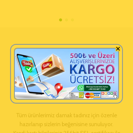
Tüm ürünlerimiz damak tadınız için özenle
hazırlanıp sizlerin beğenisine sunuluyor.