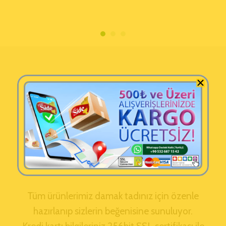
Tüm ürünlerimiz damak tadınız için özenle
hazırlanıp sizlerin beğenisine sunuluyor.