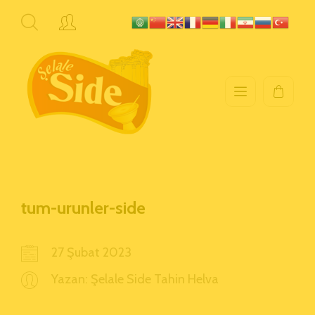
tum-urunler-side
27 Şubat 2023
Yazan:
Şelale Side Tahin Helva