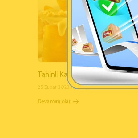
Tahinli Kabak Tatlısı
25 Şubat 2023 Yazan:
Şelale Side Tahin Helva
Devamını oku