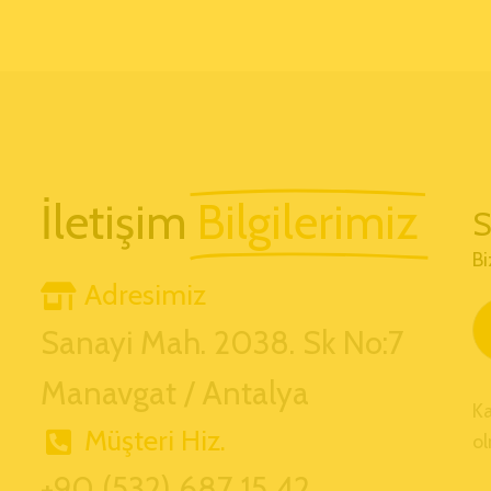
İletişim
Bilgilerimiz
S
Bi
Adresimiz
Sanayi Mah. 2038. Sk No:7
Manavgat / Antalya
K
Müşteri Hiz.
ol
+90 (532) 687 15 42