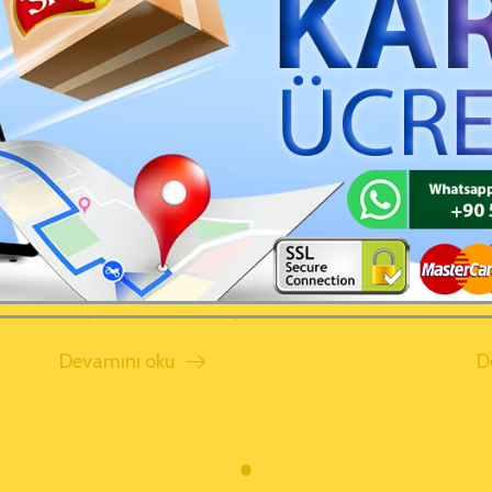
Tahinli Kurabiye
T
25 Şubat 2023 Yazan:
Şelale Side Tahin Helva
2
Devamını oku
D