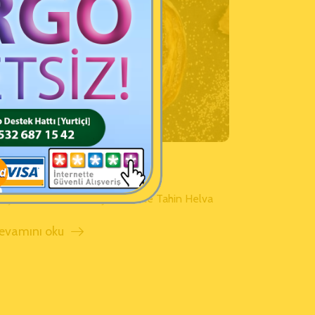
ahinli Katmer
5 Şubat 2023 Yazan:
Şelale Side Tahin Helva
evamını oku