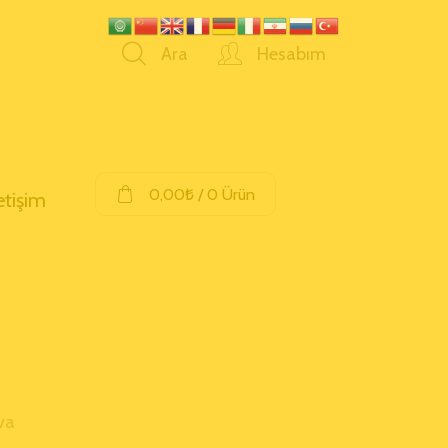
Ara
Hesabım
0,00
₺
/ 0 Ürün
letişim
va