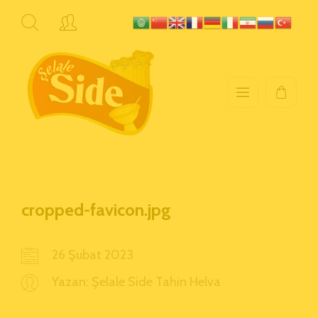
cropped-favicon.jpg
26 Şubat 2023
Yazan:
Şelale Side Tahin Helva