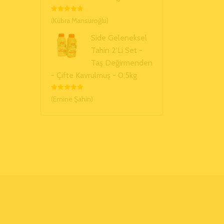
5 Üzerinden
(Kübra Mansuroğlu)
5
Oy Aldı
Side Geleneksel
Tahin 2'li Set -
Taş Değirmenden
- Çifte Kavrulmuş - 0,5kg
5 Üzerinden
(Emine Şahin)
5
Oy Aldı