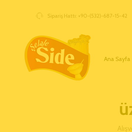
Sipariş Hattı: +90-(532)-687-15-42
Ana Sayfa
ü
Alışv