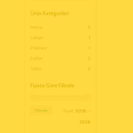
Ürün Kategorileri
Helva
9
Lokum
3
Pekmez
3
Setler
5
Tahin
6
Fiyata Göre Filtrele
Filtrele
Fiyat:
100₺
—
260₺