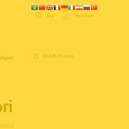
Ara
Hesabım
0,00
₺
/ 0 Ürün
letişim
ri
siniz!