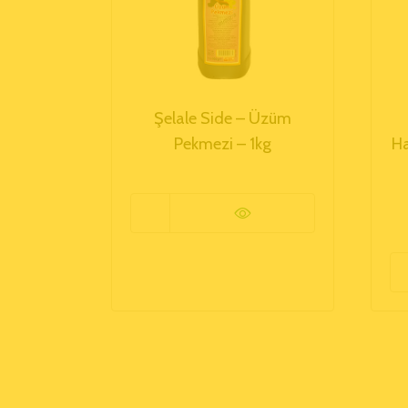
Şelale Side – Üzüm
Pekmezi – 1kg
H