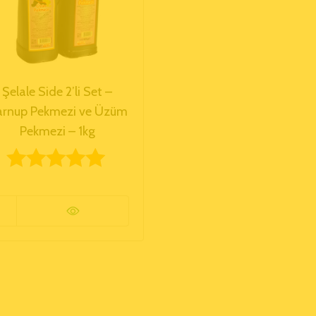
Şelale Side 2’li Set –
arnup Pekmezi ve Üzüm
Pekmezi – 1kg
5 üzerinden
5.00
oy aldı