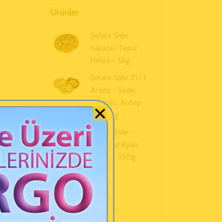
Ürünler
Şelale Side
Kakaolu Tepsi
Helva - 5kg
Şelale Side 3'ü 1
Arada - Sade,
Kakaolu, Antep
Fıstıklı Helva - 350g
Şelale Side -
Sade Vanilyalı
Helva - 350g
Sepet
Sepetinizde ürün