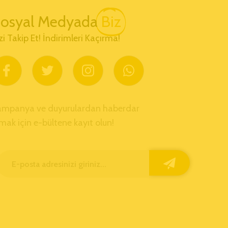
osyal Medyada
Biz
zi Takip Et! İndirimleri Kaçırma!
ampanya ve duyurulardan haberdar
mak için e-bültene kayıt olun!