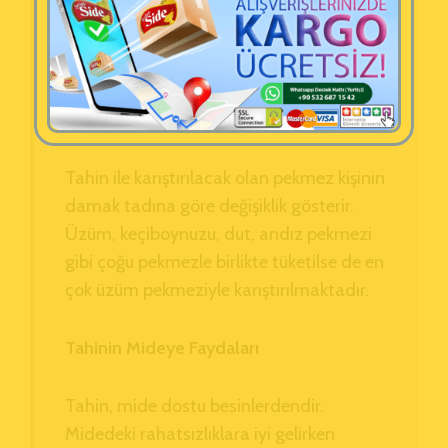
birlikte tüketilen tahin sağlığa çok iyi gelir.
Kalp rahatsızlıklarından sindirim
sorunlarına kadar çoğu hastalığı iyileştirir.
Tahin Hangi Pekmezle Karıştırılır?
Tahin ile karıştırılacak olan pekmez kişinin
damak tadına göre değişiklik gösterir.
Üzüm, keçiboynuzu, dut, andız pekmezi
gibi çoğu pekmezle birlikte tüketilse de en
çok üzüm pekmeziyle karıştırılmaktadır.
Tahinin Mideye Faydaları
Tahin, mide dostu besinlerdendir.
Midedeki rahatsızlıklara iyi gelirken