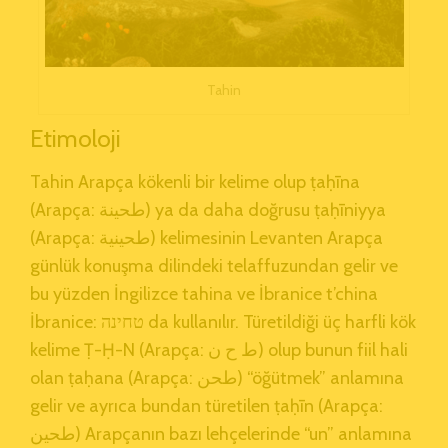
Tahin
Etimoloji
Tahin Arapça kökenli bir kelime olup ṭaḥīna
(Arapça: طحينة) ya da daha doğrusu ṭaḥīniyya
(Arapça: طحينية) kelimesinin Levanten Arapça
günlük konuşma dilindeki telaffuzundan gelir ve
bu yüzden İngilizce tahina ve İbranice t’china
İbranice: טחינה da kullanılır. Türetildiği üç harfli kök
kelime Ṭ-Ḥ-N (Arapça: ط ح ن) olup bunun fiil hali
olan ṭaḥana (Arapça: طحن) “öğütmek” anlamına
gelir ve ayrıca bundan türetilen ṭaḥīn (Arapça:
طحين) Arapçanın bazı lehçelerinde “un” anlamına