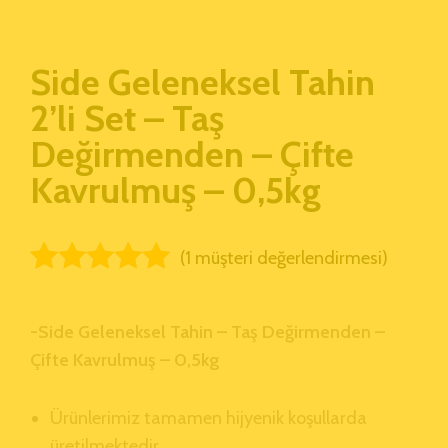
Side Geleneksel Tahin
2’li Set – Taş
Değirmenden – Çifte
Kavrulmuş – 0,5kg
(
1
müşteri değerlendirmesi)
1
müşteri
puanına
-Side Geleneksel Tahin – Taş Değirmenden –
dayanarak 5
Çifte Kavrulmuş – 0,5kg
üzerinden
5.00
puan
Ürünlerimiz tamamen hijyenik koşullarda
aldı
üretilmektedir.