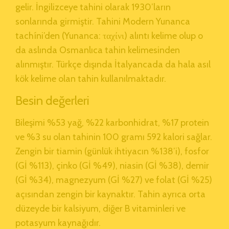
gelir. İngilizceye tahini olarak 1930’ların
sonlarında girmiştir. Tahini Modern Yunanca
tachíni’den (Yunanca: ταχίνι) alıntı kelime olup o
da aslında Osmanlıca tahin kelimesinden
alınmıştır. Türkçe dışında İtalyancada da hala asıl
kök kelime olan tahin kullanılmaktadır.
Besin değerleri
Bileşimi %53 yağ, %22 karbonhidrat, %17 protein
ve %3 su olan tahinin 100 gramı 592 kalori sağlar.
Zengin bir tiamin (günlük ihtiyacın %138’i), fosfor
(Gİ %113), çinko (Gİ %49), niasin (Gİ %38), demir
(Gİ %34), magnezyum (Gİ %27) ve folat (Gİ %25)
açısından zengin bir kaynaktır. Tahin ayrıca orta
düzeyde bir kalsiyum, diğer B vitaminleri ve
potasyum kaynağıdır.