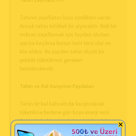
Tahinin zayıflatıcı bazı özellikleri vardır.
Ancak tahin tehlikeli bir yiyecektir. Belli bir
miktarı zayıflamak için faydalı olurken
aşırıya kaçılırsa bunun tam tersi olur ve
kilo aldırır. Bu yüzden tahin ölçülü bir
şekilde tüketilmesi gereken
besinlerdendir.
Tahin ve Bal Karışımın Faydaları
Tahin ile bal kahvaltıda karıştırılarak
tüketilirse bedene gün boyu enerji verir.
Tahin ile bal içerisinde bir sürü faydalar
bulunmaktadır. Bundan dolayı balla