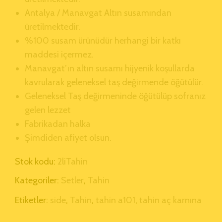
Antalya / Manavgat Altın susamından
üretilmektedir.
%100 susam ürünüdür herhangi bir katkı
maddesi içermez.
Manavgat’ın altın susamı hijyenik koşullarda
kavrularak geleneksel taş değirmende öğütülür.
Geleneksel Taş değirmeninde öğütülüp sofranız
gelen lezzet
Fabrikadan halka
Şimdiden afiyet olsun.
Stok kodu:
2liTahin
Kategoriler:
Setler
,
Tahin
Etiketler:
side
,
Tahin
,
tahin a101
,
tahin aç karnına
faydaları
,
tahin acır mı
,
tahin al
,
tahin ana