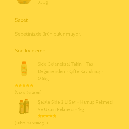
350g
Sepet
Sepetinizde ürün bulunmuyor.
Son İnceleme
Side Geleneksel Tahin - Taş
Değirmenden - Çifte Kavrulmuş -
0,5kg
5 Üzerinden
(Gaye Kurtaran)
5
Oy Aldı
Şelale Side 2'li Set - Harnup Pekmezi
Ve Üzüm Pekmezi - 1kg
5 Üzerinden
(Kübra Mansuroğlu)
5
Oy Aldı