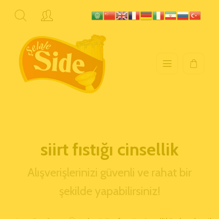
siirt fıstığı cinsellik
Alışverişlerinizi güvenli ve rahat bir
şekilde yapabilirsiniz!