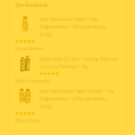
Son İnceleme
Side Geleneksel Tahin - Taş
Değirmenden - Çifte Kavrulmuş -
0,5kg
5 Üzerinden
(Gaye Kurtaran)
5
Oy Aldı
Şelale Side 2'li Set - Harnup Pekmezi
Ve Üzüm Pekmezi - 1kg
5 Üzerinden
(Kübra Mansuroğlu)
5
Oy Aldı
Side Geleneksel Tahin 2'li Set - Taş
Değirmenden - Çifte Kavrulmuş -
0,5kg
5 Üzerinden
(Emine Şahin)
5
Oy Aldı