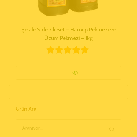
Şelale Side 2’li Set – Harnup Pekmezi ve
Üzüm Pekmezi – 1kg
5 üzerinden
5.00
oy aldı
Ürün Ara