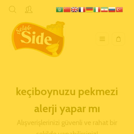
keçiboynuzu pekmezi
alerji yapar mı
Alışverişlerinizi güvenli ve rahat bir
şekilde yapabilirsiniz!