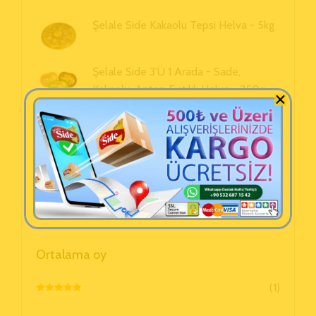
Şelale Side Kakaolu Tepsi Helva - 5kg
Şelale Side 3'ü 1 Arada - Sade,
Kakaolu, Antep Fıstıklı Helva - 350g
Şelale Side - Sade Vanilyalı Helva -
350g
Sepet
Sepetinizde ürün bulunmuyor.
Ortalama oy
(1)
5 Üzerinden
5
Oy Aldı