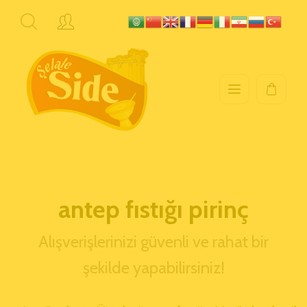
antep fıstığı pirinç
Alışverişlerinizi güvenli ve rahat bir
şekilde yapabilirsiniz!