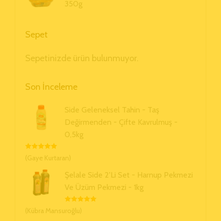
350g
Sepet
Sepetinizde ürün bulunmuyor.
Son İnceleme
Side Geleneksel Tahin - Taş
Değirmenden - Çifte Kavrulmuş -
0,5kg
5 Üzerinden
(Gaye Kurtaran)
5
Oy Aldı
Şelale Side 2'li Set - Harnup Pekmezi
Ve Üzüm Pekmezi - 1kg
5 Üzerinden
(Kübra Mansuroğlu)
5
Oy Aldı